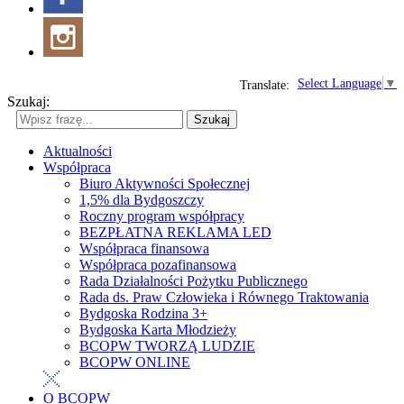
Select Language
▼
Translate:
Szukaj:
Szukaj
Aktualności
Współpraca
Biuro Aktywności Społecznej
1,5% dla Bydgoszczy
Roczny program współpracy
BEZPŁATNA REKLAMA LED
Współpraca finansowa
Współpraca pozafinansowa
Rada Działalności Pożytku Publicznego
Rada ds. Praw Człowieka i Równego Traktowania
Bydgoska Rodzina 3+
Bydgoska Karta Młodzieży
BCOPW TWORZĄ LUDZIE
BCOPW ONLINE
O BCOPW