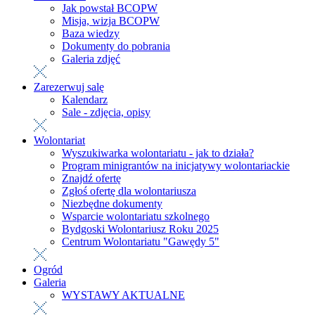
Jak powstał BCOPW
Misja, wizja BCOPW
Baza wiedzy
Dokumenty do pobrania
Galeria zdjęć
Zarezerwuj salę
Kalendarz
Sale - zdjęcia, opisy
Wolontariat
Wyszukiwarka wolontariatu - jak to działa?
Program minigrantów na inicjatywy wolontariackie
Znajdź ofertę
Zgłoś ofertę dla wolontariusza
Niezbędne dokumenty
Wsparcie wolontariatu szkolnego
Bydgoski Wolontariusz Roku 2025
Centrum Wolontariatu "Gawędy 5"
Ogród
Galeria
WYSTAWY AKTUALNE