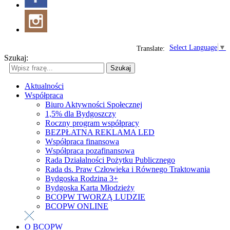
Select Language
▼
Translate:
Szukaj:
Szukaj
Aktualności
Współpraca
Biuro Aktywności Społecznej
1,5% dla Bydgoszczy
Roczny program współpracy
BEZPŁATNA REKLAMA LED
Współpraca finansowa
Współpraca pozafinansowa
Rada Działalności Pożytku Publicznego
Rada ds. Praw Człowieka i Równego Traktowania
Bydgoska Rodzina 3+
Bydgoska Karta Młodzieży
BCOPW TWORZĄ LUDZIE
BCOPW ONLINE
O BCOPW