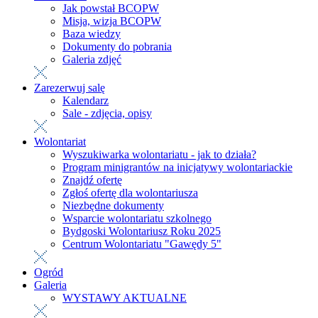
Jak powstał BCOPW
Misja, wizja BCOPW
Baza wiedzy
Dokumenty do pobrania
Galeria zdjęć
Zarezerwuj salę
Kalendarz
Sale - zdjęcia, opisy
Wolontariat
Wyszukiwarka wolontariatu - jak to działa?
Program minigrantów na inicjatywy wolontariackie
Znajdź ofertę
Zgłoś ofertę dla wolontariusza
Niezbędne dokumenty
Wsparcie wolontariatu szkolnego
Bydgoski Wolontariusz Roku 2025
Centrum Wolontariatu "Gawędy 5"
Ogród
Galeria
WYSTAWY AKTUALNE