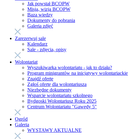
Jak powstał BCOPW
Misja, wizja BCOPW
Baza wiedzy
Dokumenty do pobrania
Galeria zdjęć
Zarezerwuj salę
Kalendarz
Sale - zdjęcia, opisy
Wolontariat
Wyszukiwarka wolontariatu - jak to działa?
Program minigrantów na inicjatywy wolontariackie
Znajdź ofertę
Zgłoś ofertę dla wolontariusza
Niezbędne dokumenty
Wsparcie wolontariatu szkolnego
Bydgoski Wolontariusz Roku 2025
Centrum Wolontariatu "Gawędy 5"
Ogród
Galeria
WYSTAWY AKTUALNE