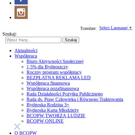
Select Language
▼
Translate:
Szukaj:
Szukaj
Aktualności
Współpraca
Biuro Aktywności Społecznej
1,5% dla Bydgoszczy
Roczny program współpracy
BEZPŁATNA REKLAMA LED
Współpraca finansowa
Współpraca pozafinansowa
Rada Działalności Pożytku Publicznego
Rada ds. Praw Człowieka i Równego Traktowania
Bydgoska Rodzina 3+
Bydgoska Karta Młodzieży
BCOPW TWORZĄ LUDZIE
BCOPW ONLINE
O BCOPW